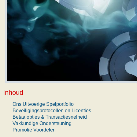
Inhoud
Ons Uitvoerige Spelportfolio
Beveiligingsprotocollen en Licenties
Betaalopties & Transactiesnelheid
Vakkundige Ondersteuning
Promotie Voordelen