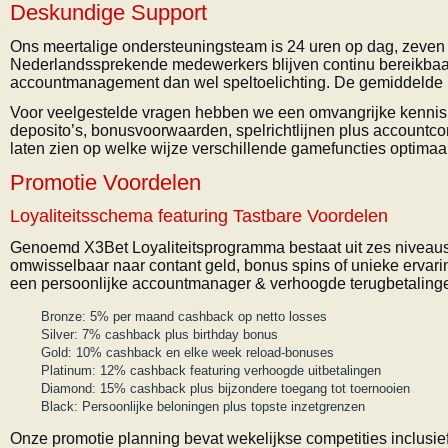
Deskundige Support
Ons meertalige ondersteuningsteam is 24 uren op dag, zeven d i
Nederlandssprekende medewerkers blijven continu bereikbaar
accountmanagement dan wel speltoelichting. De gemiddelde res
Voor veelgestelde vragen hebben we een omvangrijke kennisb
deposito’s, bonusvoorwaarden, spelrichtlijnen plus accountcon
laten zien op welke wijze verschillende gamefuncties optimaa
Promotie Voordelen
Loyaliteitsschema featuring Tastbare Voordelen
Genoemd X3Bet Loyaliteitsprogramma bestaat uit zes niveaus
omwisselbaar naar contant geld, bonus spins of unieke ervarin
een persoonlijke accountmanager & verhoogde terugbetaling
Bronze: 5% per maand cashback op netto losses
Silver: 7% cashback plus birthday bonus
Gold: 10% cashback en elke week reload-bonuses
Platinum: 12% cashback featuring verhoogde uitbetalingen
Diamond: 15% cashback plus bijzondere toegang tot toernooien
Black: Persoonlijke beloningen plus topste inzetgrenzen
Onze promotie planning bevat wekelijkse competities inclusi