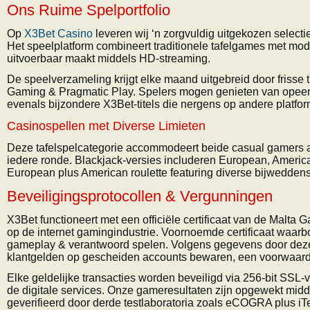
Ons Ruime Spelportfolio
Op
X3Bet Casino
leveren wij ‘n zorgvuldig uitgekozen selec
Het speelplatform combineert traditionele tafelgames met mode
uitvoerbaar maakt middels HD-streaming.
De speelverzameling krijgt elke maand uitgebreid door frisse
Gaming & Pragmatic Play. Spelers mogen genieten van opeen
evenals bijzondere X3Bet-titels die nergens op andere platform
Casinospellen met Diverse Limieten
Deze tafelspelcategorie accommodeert beide casual gamers als
iedere ronde. Blackjack-versies includeren European, America
European plus American roulette featuring diverse bijwedde
Beveiligingsprotocollen & Vergunningen
X3Bet functioneert met een officiële certificaat van de Malt
op de internet gamingindustrie. Voornoemde certificaat waarbo
gameplay & verantwoord spelen. Volgens gegevens door deze
klantgelden op gescheiden accounts bewaren, een voorwaarde 
Elke geldelijke transacties worden beveiligd via 256-bit SSL-v
de digitale services. Onze gameresultaten zijn opgewekt m
geverifieerd door derde testlaboratoria zoals eCOGRA plus iT