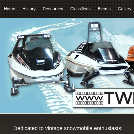
Home
History
Resources
Classifieds
Events
Gallery
Dedicated to vintage snowmobile enthusiasts!