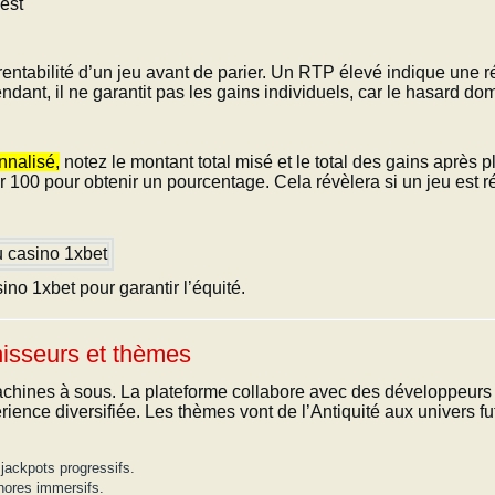
est
 rentabilité d’un jeu avant de parier. Un RTP élevé indique un
ant, il ne garantit pas les gains individuels, car le hasard dom
nalisé,
notez le montant total misé et le total des gains après pl
par 100 pour obtenir un pourcentage. Cela révèlera si un jeu est
ino 1xbet pour garantir l’équité.
rnisseurs et thèmes
achines à sous. La plateforme collabore avec des développeurs
rience diversifiée. Les thèmes vont de l’Antiquité aux univers f
jackpots progressifs.
nores immersifs.