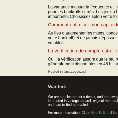
La variance mesure la fréquence et l’a
pour les bankrolls serrés. Les jeux à 
importante. Choisissez selon votre to
Comment optimiser mon capital to
Au lieu d’augmenter les mises, conce
votre bankroll) et ne jamais dépasser 
volatiles.
La vérification de compte est‑elle
Oui, la vérification assure que le jeu
généralement disponibles en 48 h. La v
Posted in
Uncategorized
Wanted:
We are a collector, not a dealer, and are alwa
interested in vintage apparel, original memorab
and hard to find parts/sleds.
For more information,
Click Here To Email Us