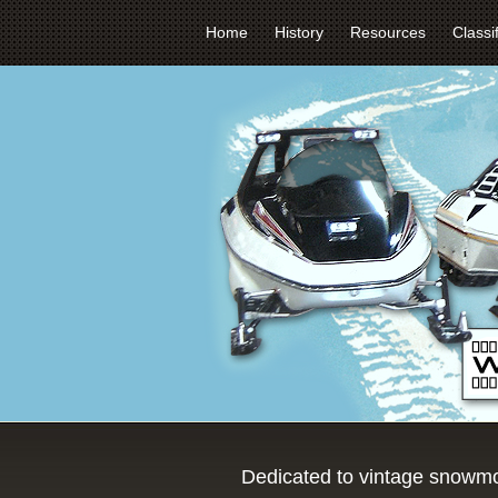
Home
History
Resources
Classi
Dedicated to vintage snowmo