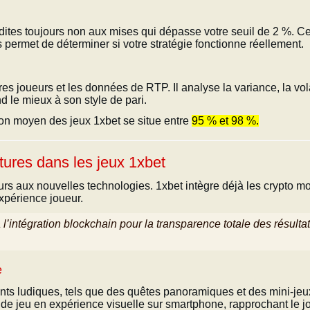
 dites toujours non aux mises qui dépasse votre seuil de 2 %. C
s permet de déterminer si votre stratégie fonctionne réellement.
es joueurs et les données de RTP. Il analyse la variance, la vol
nd le mieux à son style de pari.
ion moyen des jeux 1xbet se situe entre
95 % et 98 %.
tures dans les jeux 1xbet
urs aux nouvelles technologies. 1xbet intègre déjà les crypto mo
expérience joueur.
l’intégration blockchain pour la transparence totale des résultat
e
ts ludiques, tels que des quêtes panoramiques et des mini‑jeu
 de jeu en expérience visuelle sur smartphone, rapprochant le j