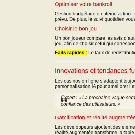
Optimiser votre bankroll
Gestion budgétaire en pleine action :
prévu. De plus, le suivi quotidien vou
Choisir le bon jeu
Un bon joueur compare les avis d’autr
jeu, afin de choisir celui qui correspo
Faits rapides :
Le taux de redistribut
Innovations et tendances fu
Les casinos en ligne s’adaptent toujo
personnalisation IA pour améliorer l’
Expert : « La prochaine vague sera 
confiance des utilisateurs. »
Gamification et réalité augmenté
Les développeurs ajoutent des élémen
réalité augmentée transforme la table