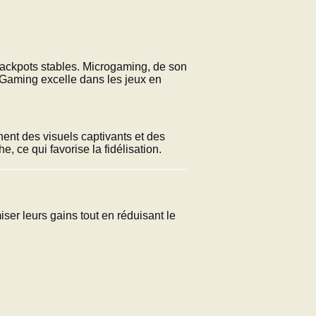
jackpots stables. Microgaming, de son
n Gaming excelle dans les jeux en
ent des visuels captivants et des
 ce qui favorise la fidélisation.
iser leurs gains tout en réduisant le