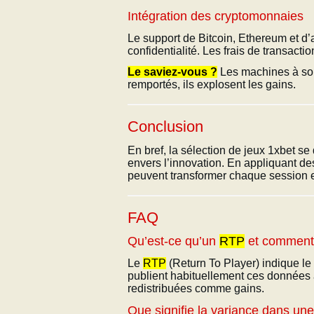
Intégration des cryptomonnaies
Le support de Bitcoin, Ethereum et d’a
confidentialité. Les frais de transact
Le saviez‑vous ?
Les machines à sous
remportés, ils explosent les gains.
Conclusion
En bref, la sélection de jeux 1xbet 
envers l’innovation. En appliquant de
peuvent transformer chaque session e
FAQ
Qu’est‑ce qu’un
RTP
et comment e
Le
RTP
(Return To Player) indique l
publient habituellement ces données a
redistribuées comme gains.
Que signifie la variance dans une