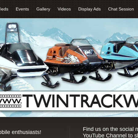
fieds
Events
Gallery
Videos
Display Ads
Chat Session
Find us on the social
bile enthusiasts!
YouTube Channel to sh