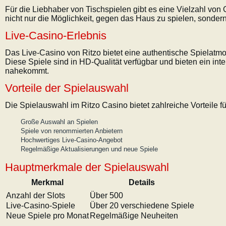
Für die Liebhaber von Tischspielen gibt es eine Vielzahl von 
nicht nur die Möglichkeit, gegen das Haus zu spielen, sonder
Live-Casino-Erlebnis
Das Live-Casino von Ritzo bietet eine authentische Spielatmo
Diese Spiele sind in HD-Qualität verfügbar und bieten ein in
nahekommt.
Vorteile der Spielauswahl
Die Spielauswahl im Ritzo Casino bietet zahlreiche Vorteile fü
Große Auswahl an Spielen
Spiele von renommierten Anbietern
Hochwertiges Live-Casino-Angebot
Regelmäßige Aktualisierungen und neue Spiele
Hauptmerkmale der Spielauswahl
Merkmal
Details
Anzahl der Slots
Über 500
Live-Casino-Spiele
Über 20 verschiedene Spiele
Neue Spiele pro Monat
Regelmäßige Neuheiten