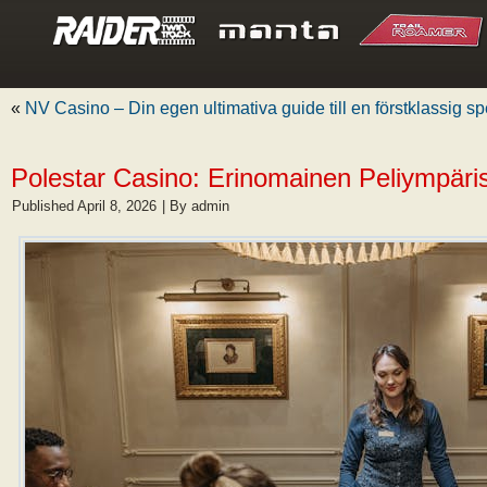
«
NV Casino – Din egen ultimativa guide till en förstklassig s
Polestar Casino: Erinomainen Peliympäris
Published
April 8, 2026
|
By
admin