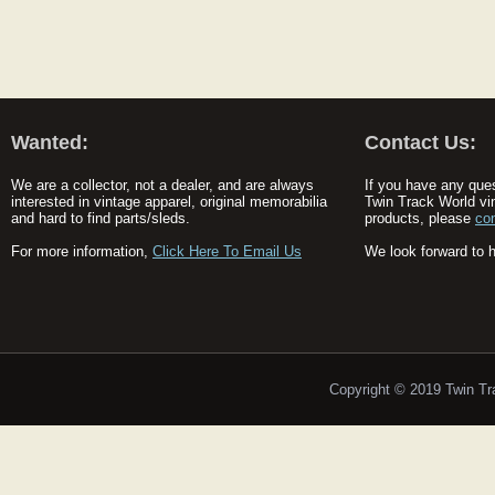
Wanted:
Contact Us:
We are a collector, not a dealer, and are always
If you have any que
interested in vintage apparel, original memorabilia
Twin Track World vi
and hard to find parts/sleds.
products, please
co
For more information,
Click Here To Email Us
We look forward to 
Copyright © 2019 Twin T