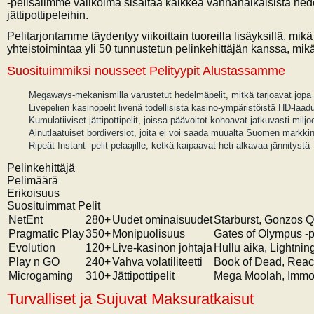
-pelisalimme valikoima sisältää kaikkea vanhanaikaisista hede
jättipottipeleihin.
Pelitarjontamme täydentyy viikoittain tuoreilla lisäyksillä, mi
yhteistoimintaa yli 50 tunnustetun pelinkehittäjän kanssa, mikä
Suosituimmiksi nousseet Pelityypit Alustassamme
Megaways-mekanismilla varustetut hedelmäpelit, mitkä tarjoavat jopa 1
Livepelien kasinopelit livenä todellisista kasino-ympäristöistä HD-laadu
Kumulatiiviset jättipottipelit, joissa päävoitot kohoavat jatkuvasti milj
Ainutlaatuiset bordiversiot, joita ei voi saada muualta Suomen markkin
Ripeät Instant -pelit pelaajille, ketkä kaipaavat heti alkavaa jännitystä
Pelinkehittäjä
Pelimäärä
Erikoisuus
Suosituimmat Pelit
NetEnt
280+
Uudet ominaisuudet
Starburst, Gonzos 
Pragmatic Play
350+
Monipuolisuus
Gates of Olympus -
Evolution
120+
Live-kasinon johtaja
Hullu aika, Lightning
Play n GO
240+
Vahva volatiliteetti
Book of Dead, React
Microgaming
310+
Jättipottipelit
Mega Moolah, Immor
Turvalliset ja Sujuvat Maksuratkaisut