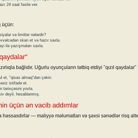
zı 24 saat fasilə ver.
q üçün:
alar və limitlər nələrdir?
əvvəlcədən skan et və hazır saxla.
yi ilə yazışmaları saxla.
 qaydalar"
lıqla bağlıdır. Uğurlu oyunçuların tətbiq etdiyi "qızıl qaydalar" 
l et, "qisas almaq"dan çəkin.
siz istifadə et.
 tarixçəsini yoxla.
iv deyil, hesablanmış.
nin üçün ən vacib addımlar
həssasdırlar — maliyyə məlumatları və şəxsi sənədlər risq altınd