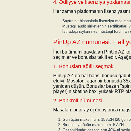
4. Ədliyyə və lisenziya yoxlaması
Hər zaman platformanın lisenziyasını 
Saytın alt hissəsində lisenziya məlumat
Müstəqil audit şirkətlərinin sertifikatlar
İstifadəçi rəylərini və müstəqil forumları
PinUp AZ nümunəsi: Həll yol
İndi bu ümumi qaydaları PinUp AZ kon
seçimlər və bonuslar təklif edir. Aşağ
1. Bonusları ağıllı seçmək
PinUp AZ-də hər hansı bonusu qəbul et
etdiyi. Məsələn, əgər bir bonusda 35
yenidən düşün. Bonuslar bəzən "spin o
player) nisbətinə bax; yüksək RTP olan
2. Bankroll nümunəsi
Məsələn, əgər ay üçün əyləncə məqsəd
Gün üçün maksimum: 15 AZN (20 gün o
Bir sessiya üçün maksimum: 5 AZN.
Qazanıldıqda: qazancların 40%-ni saxla,