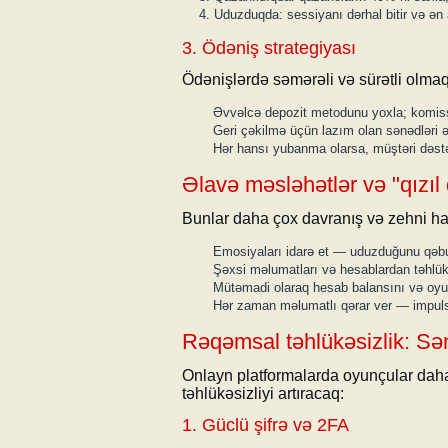
Uduzduqda: sessiyanı dərhal bitir və ən a
3. Ödəniş strategiyası
Ödənişlərdə səmərəli və sürətli olma
Əvvəlcə depozit metodunu yoxla; komissiy
Geri çəkilmə üçün lazım olan sənədləri 
Hər hansı yubanma olarsa, müştəri dəstə
Əlavə məsləhətlər və "qızıl
Bunlar daha çox davranış və zehni hazır
Emosiyaları idarə et — uduzduğunu qəbu
Şəxsi məlumatları və hesablardan təhlükə
Mütəmadi olaraq hesab balansını və oyun
Hər zaman məlumatlı qərar ver — impuls
Rəqəmsal təhlükəsizlik: Sə
Onlayn platformalarda oyunçular daha 
təhlükəsizliyi artıracaq:
1. Güclü şifrə və 2FA