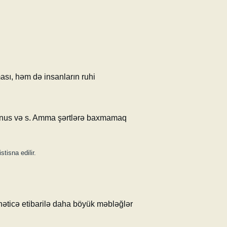
ması, həm də insanların ruhi
 bonus və s. Amma şərtlərə baxmamaq
tisna edilir.
nəticə etibarilə daha böyük məbləğlər