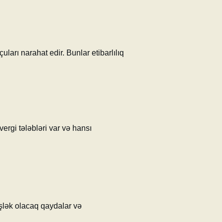
ları narahat edir. Bunlar etibarlılıq
ergi tələbləri var və hansı
işlək olacaq qaydalar və