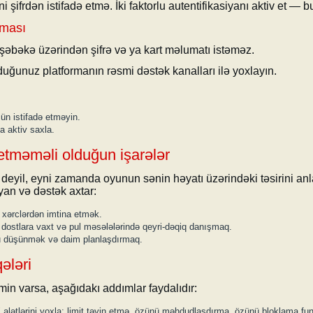
i şifrdən istifadə etmə. İki faktorlu autentifikasiyanı aktiv et — b
aması
 şəbəkə üzərindən şifrə və ya kart məlumatı istəməz.
lduğunuz platformanın rəsmi dəstək kanalları ilə yoxlayın.
çün istifadə etməyin.
a aktiv saxla.
etməməli olduğun işarələr
deyil, eyni zamanda oyunun sənin həyatı üzərindəki təsirini an
yan və dəstək axtar:
 xərclərdən imtina etmək.
ostlara vaxt və pul məsələlərində qeyri-dəqiq danışmaq.
u düşünmək və daim planlaşdırmaq.
ələri
min varsa, aşağıdakı addımlar faydalıdır:
alətlərini yoxla: limit təyin etmə, özünü məhdudlaşdırma, özünü bloklama fun