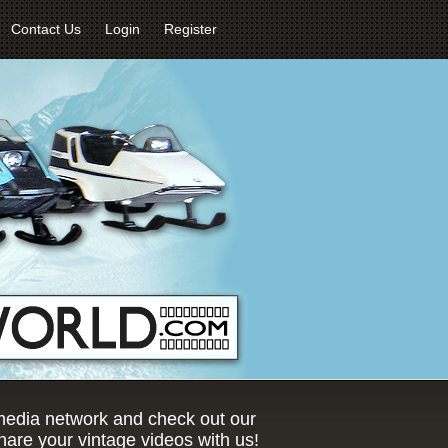
Contact Us
Login
Register
 media network and check out our
are your vintage videos with us!