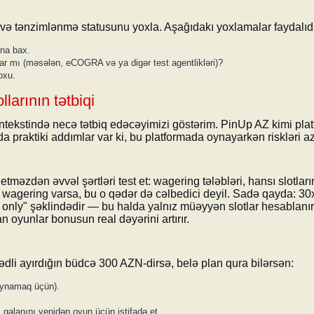
və tənzimlənmə statusunu yoxla. Aşağıdakı yoxlamalar faydalıdı
ına bax.
ı var mı (məsələn, eCOGRA və ya digər test agentlikləri)?
 oxu.
larının tətbiqi
tekstində necə tətbiq edəcəyimizi göstərim. PinUp AZ kimi plat
ıda praktiki addımlar var ki, bu platformada oynayarkən riskləri a
məzdən əvvəl şərtləri test et: wagering tələbləri, hansı slotl
x wagering varsa, bu o qədər də cəlbedici deyil. Sadə qayda: 3
nly" şəklindədir — bu halda yalnız müəyyən slotlar hesablanır.
 oyunlar bonusun real dəyərini artırır.
li ayırdığın büdcə 300 AZN-dirsə, belə plan qura bilərsən:
ynamaq üçün).
 qalanını yenidən oyun üçün istifadə et.