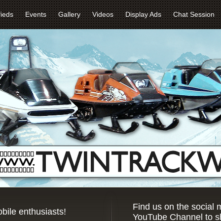
fieds
Events
Gallery
Videos
Display Ads
Chat Session
Find us on the social
bile enthusiasts!
YouTube Channel to sh