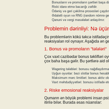
Bonusların və promoların şərtləri başa d
Riski idarə etmə bacarığı zəifdir.
Ödəniş və geri çəkilmə prosesləri çaşdır
Ədalətli oyun və RNG (random nömrə gene
Qanuni və vergi məsələləri anlaşılmır.
Problemin dərinliyi: Nə üçün
Bu problemlərin kökü təkcə istifadəçin
reaksiyaları rol oynayır. Aşağıda ən 
1. Bonus və promoların "tələləri"
Çox vaxt cazibədar bonus təklifləri 
çox baha başa gəlir. Bu şərtlərə aid o
Wagering tələbləri: bonusu nağdlaşdırm
Uyğun oyunlar: bəzi slotlar bonus hesabla
Maksimum mərc limitləri: bonus aktiv o
Vaxt məhdudiyyətləri: bonusu istifadə e
2. Riske emosional reaksiyalar
Qumarın ən böyük problemi insan psixo
itirilə bilər. Burada əsas nüanslar: