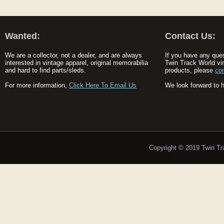
Wanted:
Contact Us:
We are a collector, not a dealer, and are always
If you have any que
interested in vintage apparel, original memorabilia
Twin Track World vi
and hard to find parts/sleds.
products, please
co
For more information,
Click Here To Email Us
We look forward to 
Copyright © 2019 Twin T