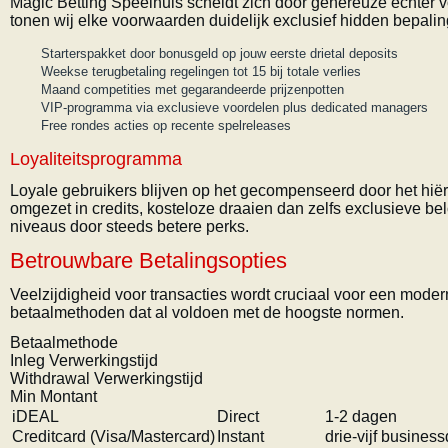
Magic Betting Speelhuis scheidt zich door genereuze echter v
tonen wij elke voorwaarden duidelijk exclusief hidden bepali
Starterspakket door bonusgeld op jouw eerste drietal deposits
Weekse terugbetaling regelingen tot 15 bij totale verlies
Maand competities met gegarandeerde prijzenpotten
VIP-programma via exclusieve voordelen plus dedicated managers
Free rondes acties op recente spelreleases
Loyaliteitsprogramma
Loyale gebruikers blijven op het gecompenseerd door het hiërar
omgezet in credits, kosteloze draaien dan zelfs exclusieve bel
niveaus door steeds betere perks.
Betrouwbare Betalingsopties
Veelzijdigheid voor transacties wordt cruciaal voor een mode
betaalmethoden dat al voldoen met de hoogste normen.
Betaalmethode
Inleg Verwerkingstijd
Withdrawal Verwerkingstijd
Min Montant
iDEAL
Direct
1-2 dagen
Creditcard (Visa/Mastercard)
Instant
drie-vijf busines