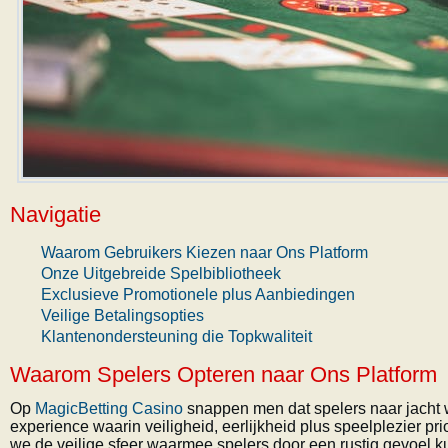
Navigatie
Waarom Gebruikers Kiezen naar Ons Platform
Onze Uitgebreide Spelbibliotheek
Exclusieve Promotionele plus Aanbiedingen
Veilige Betalingsopties
Klantenondersteuning die Topkwaliteit
Waarom Spelers Opteren naar Ons Platform
Op
MagicBetting Casino
snappen men dat spelers naar jacht w
experience waarin veiligheid, eerlijkheid plus speelplezier pr
we de veilige sfeer waarmee spelers door een rustig gevoel k