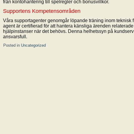
från kontohantering till spelregler och bonusvillkor.
Supportens Kompetensområden
Våra supportagenter genomgår löpande träning inom teknisk fe
agent är certifierad för att hantera känsliga ärenden relaterade
hjälpinstanser när det behövs. Denna helhetssyn på kundservic
ansvarsfull.
Posted in
Uncategorized