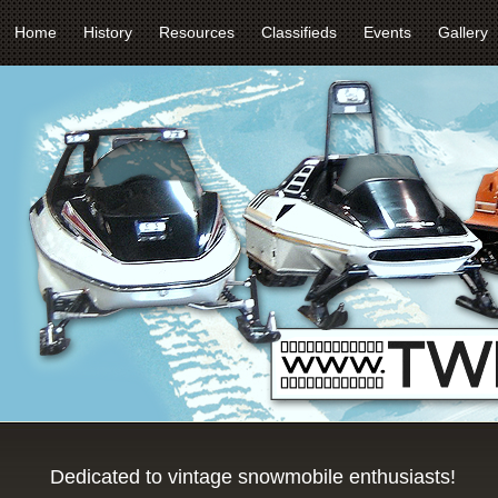
Home
History
Resources
Classifieds
Events
Gallery
Dedicated to vintage snowmobile enthusiasts!