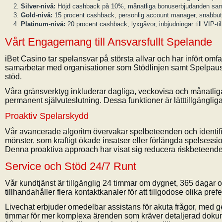
Silver-nivå:
Höjd cashback på 10%, månatliga bonuserbjudanden samt 
Gold-nivå:
15 procent cashback, personlig account manager, snabbutt
Platinum-nivå:
20 procent cashback, lyxgåvor, inbjudningar till VIP-t
Vårt Engagemang till Ansvarsfullt Spelande
iBet Casino tar spelansvar på största allvar och har infört omfa
samarbetar med organisationer som Stödlinjen samt Spelpaus.se
stöd.
Våra gränsverktyg inkluderar dagliga, veckovisa och månatliga ins
permanent självuteslutning. Dessa funktioner är lätttillgängliga
Proaktiv Spelarskydd
Vår avancerade algoritm övervakar spelbeteenden och identifi
mönster, som kraftigt ökade insatser eller förlängda spelsess
Denna proaktiva approach har visat sig reducera riskbeteenden
Service och Stöd 24/7 Runt
Vår kundtjänst är tillgänglig 24 timmar om dygnet, 365 dagar o
tillhandahåller flera kontaktkanaler för att tillgodose olika pr
Livechat erbjuder omedelbar assistans för akuta frågor, med 
timmar för mer komplexa ärenden som kräver detaljerad dokume