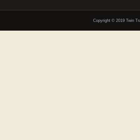
Copyright © 2019 Twin T