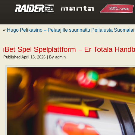
«
Hugo Pelikasino – Pelaajille suunnattu Pelialusta Suomalaisi
iBet Spel Spelplattform – Er Totala Handb
Published
April 13, 2026
|
By
admin