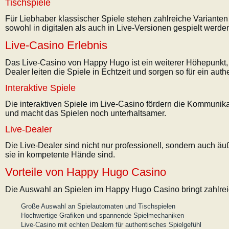
Tischspiele
Für Liebhaber klassischer Spiele stehen zahlreiche Variante
sowohl in digitalen als auch in Live-Versionen gespielt werd
Live-Casino Erlebnis
Das Live-Casino von Happy Hugo ist ein weiterer Höhepunkt, d
Dealer leiten die Spiele in Echtzeit und sorgen so für ein auth
Interaktive Spiele
Die interaktiven Spiele im Live-Casino fördern die Kommunika
und macht das Spielen noch unterhaltsamer.
Live-Dealer
Die Live-Dealer sind nicht nur professionell, sondern auch äuß
sie in kompetente Hände sind.
Vorteile von Happy Hugo Casino
Die Auswahl an Spielen im Happy Hugo Casino bringt zahlreiche
Große Auswahl an Spielautomaten und Tischspielen
Hochwertige Grafiken und spannende Spielmechaniken
Live-Casino mit echten Dealern für authentisches Spielgefühl