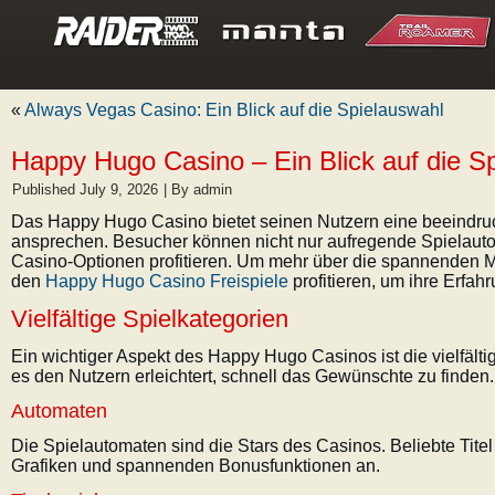
«
Always Vegas Casino: Ein Blick auf die Spielauswahl
Happy Hugo Casino – Ein Blick auf die S
Published
July 9, 2026
|
By
admin
Das Happy Hugo Casino bietet seinen Nutzern eine beeindruc
ansprechen. Besucher können nicht nur aufregende Spielaut
Casino-Optionen profitieren. Um mehr über die spannenden Mö
den
Happy Hugo Casino Freispiele
profitieren, um ihre Erfa
Vielfältige Spielkategorien
Ein wichtiger Aspekt des Happy Hugo Casinos ist die vielfälti
es den Nutzern erleichtert, schnell das Gewünschte zu finden.
Automaten
Die Spielautomaten sind die Stars des Casinos. Beliebte Tite
Grafiken und spannenden Bonusfunktionen an.