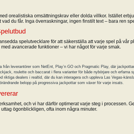
ed orealistiska omsättningskrav eller dolda villkor. Istället erb
vad du får. Inga överraskningar, ingen finstilt text – bara ren spe
Spelutbud
dda spelutvecklare för att säkerställa att varje spel på vår pla
s med avancerade funktioner – vi har något för varje smak.
a från leverantörer som NetEnt, Play’n GO och Pragmatic Play, där jackpottar
kjack, roulette och baccarat i flera varianter för både nybörjare och erfarna s
 riktiga dealers i realtid, där du kan interagera och uppleva Las Vegas-känsl
förändrande belopp på progressiva jackpottar som växer för varje insats.
ererar
elverksamhet, och vi har därför optimerat varje steg i processen
 uttag ögonblickligen, ofta inom några minuter.