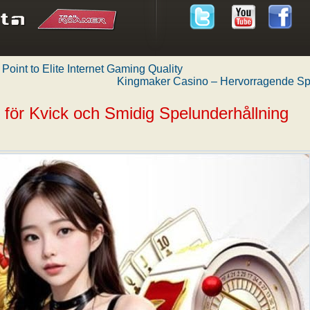
Point to Elite Internet Gaming Quality
Kingmaker Casino – Hervorragende Spie
för Kvick och Smidig Spelunderhållning