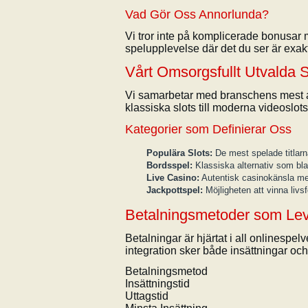
Vad Gör Oss Annorlunda?
Vi tror inte på komplicerade bonusar m
spelupplevelse där det du ser är exakt 
Vårt Omsorgsfullt Utvalda 
Vi samarbetar med branschens mest anse
klassiska slots till moderna videoslot
Kategorier som Definierar Oss
Populära Slots:
De mest spelade titlarn
Bordsspel:
Klassiska alternativ som blac
Live Casino:
Autentisk casinokänsla med
Jackpottspel:
Möjligheten att vinna livs
Betalningsmetoder som Lev
Betalningar är hjärtat i all onlinesp
integration sker både insättningar och
Betalningsmetod
Insättningstid
Uttagstid