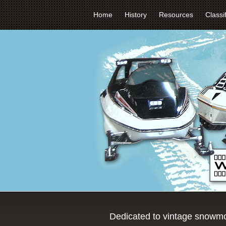
Home
History
Resources
Classi
Dedicated to vintage snowmo