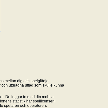
nns mellan dig och spelglädje.
ar och utdragna uttag som skulle kunna
ätet. Du loggar in med din mobila
tionens statistik har spellicenser i
åde spelaren och operatören.