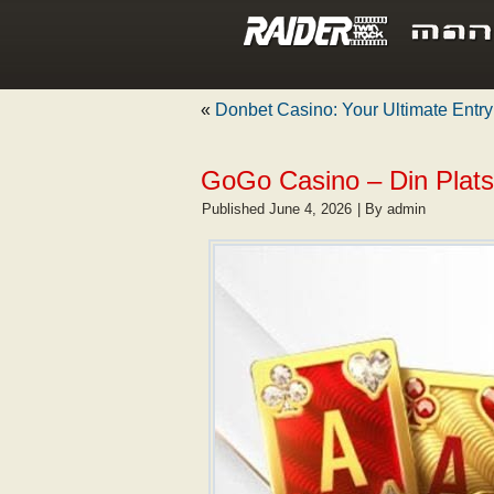
«
Donbet Casino: Your Ultimate Entry 
GoGo Casino – Din Plats 
Published
June 4, 2026
|
By
admin