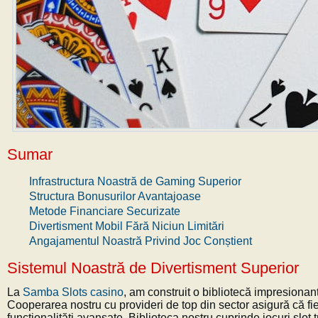
Sumar
Infrastructura Noastră de Gaming Superior
Structura Bonusurilor Avantajoase
Metode Financiare Securizate
Divertisment Mobil Fără Niciun Limitări
Angajamentul Noastră Privind Joc Conștient
Sistemul Noastră de Divertisment Superior
La
Samba Slots casino
, am construit o bibliotecă impresionantă
Cooperarea nostru cu provideri de top din sector asigură că fi
funcționalități avansate. Biblioteca nostru cuprinde jocuri slot