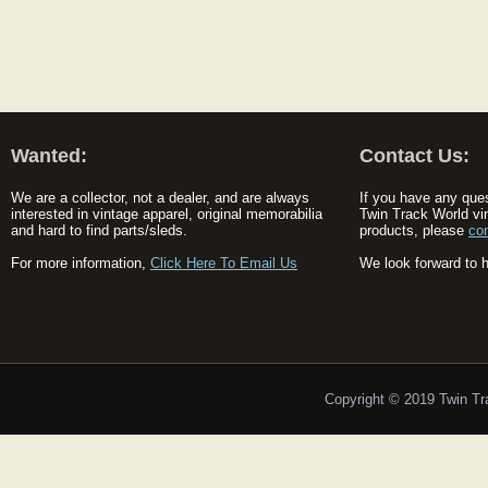
Wanted:
Contact Us:
We are a collector, not a dealer, and are always
If you have any que
interested in vintage apparel, original memorabilia
Twin Track World vi
and hard to find parts/sleds.
products, please
co
For more information,
Click Here To Email Us
We look forward to 
Copyright © 2019 Twin T