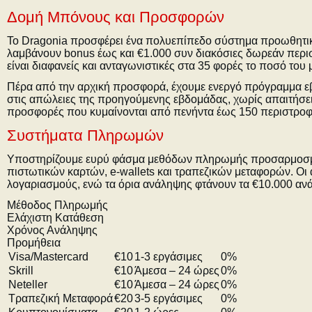
Δομή Μπόνους και Προσφορών
Το Dragonia προσφέρει ένα πολυεπίπεδο σύστημα προωθητικ
λαμβάνουν bonus έως και €1.000 συν διακόσιες δωρεάν περιστ
είναι διαφανείς και ανταγωνιστικές στα 35 φορές το ποσό του
Πέρα από την αρχική προσφορά, έχουμε ενεργό πρόγραμμα 
στις απώλειες της προηγούμενης εβδομάδας, χωρίς απαιτήσει
προσφορές που κυμαίνονται από πενήντα έως 150 περιστροφές
Συστήματα Πληρωμών
Υποστηρίζουμε ευρύ φάσμα μεθόδων πληρωμής προσαρμοσμέν
πιστωτικών καρτών, e-wallets και τραπεζικών μεταφορών. Οι
λογαριασμούς, ενώ τα όρια ανάληψης φτάνουν τα €10.000 ανά
Μέθοδος Πληρωμής
Ελάχιστη Κατάθεση
Χρόνος Ανάληψης
Προμήθεια
Visa/Mastercard
€10
1-3 εργάσιμες
0%
Skrill
€10
Άμεσα – 24 ώρες
0%
Neteller
€10
Άμεσα – 24 ώρες
0%
Τραπεζική Μεταφορά
€20
3-5 εργάσιμες
0%