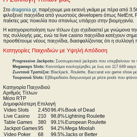
Στο
dragonia gr
, παρέχουμε μια εκτενή γκάμα με πέρα από 3.
φιλοξενεί παιχνίδια από γνωστούς developers όπως NetEnt, 
παίκτες μας ποικιλία που σπανίως υπάρχει στην βιομηχανία.
Η κατηγοριοποίηση των τίτλων έχει σχεδιαστεί με γνώμονα τ
της συλλογής μας, ενώ τα live casino παιχνίδια κατέχουν σημ
προσθέτουμε νέους παιχνίδια, διασφαλίζοντας ότι η συλλογή π
Κατηγορίες Παιχνιδιών με Υψηλή Απόδοση
Progressive Jackpots:
Συσσωρευτικά jackpots που υπερβαίνουν τα €
Megaways Slots:
Καινοτόμοι κουλοχέρηδες με έως και 117.649 ways 
Ζωντανά Τραπέζια:
Blackjack, Roulette, Baccarat και game show μ
Τουρνουά Slots:
Εβδομαδιαίοι διαγωνισμοί με prize pools που φτάνο
Κατηγορία Παιχνιδιού
Αριθμός Τίτλων
Μέσο RTP
Δημοφιλέστερη Επιλογή
Video Slots
2.450
96.4%
Book of Dead
Live Casino
210
98.8%
Lightning Roulette
Table Games
380
99.1%
European Roulette
Jackpot Games
95
94.2%
Mega Moolah
Video Poker
68
99.5%
Jacks or Better