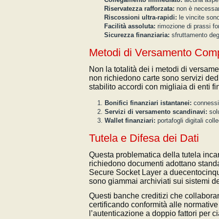
Riservatezza rafforzata:
non è necessario
Riscossioni ultra-rapidi:
le vincite sono
Facilità assoluta:
rimozione di prassi fo
Sicurezza finanziaria:
sfruttamento degl
Metodi di Versamento Compa
Non la totalità dei i metodi di versame
non richiedono carte sono servizi ded
stabilito accordi con migliaia di enti
Bonifici finanziari istantanei:
connession
Servizi di versamento scandinavi:
solu
Wallet finanziari:
portafogli digitali coll
Tutela e Difesa dei Dati
Questa problematica della tutela incar
richiedono documenti adottano standard
Secure Socket Layer a duecentocinquant
sono giammai archiviati sui sistemi d
Questi banche creditizi che collabor
certificando conformità alle normative
l’autenticazione a doppio fattori per 