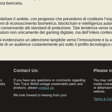
nza bancaria.
ellare il ambito, con progressi che prevedono di costituire l’es
ismi di riconoscimento biometrico, blockchain e intelligenza au
, conservando alti standard di protezione. Tale tendenza verso la
l futuro non unicamente del gaming digitale, ma dell’intero contest
mi evidenziano un attenzione tangibile verso l’innovazione e la
ste di un audience costantemente più sotto il profilo tecnologico e
Contact Us:
Please n
ys
If you have any questions or comments regarding
You may not 
ilia
Twin Track World vintage snowmobile parts and
media contai
products, please
contact us
.
or defamator
website.
We look forward to hearing from you!
Terms & Con