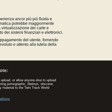
perienza ancor più più fluida e
tomatica potrebbe maggiormente
 virtualizzazione dei carte e
o dei sistemi finanziari e elettronici.
 appagamento del utente, fornendo
voluto e attento alla tutela della
ote:
upload, or allow anyone else to upload
ning pornographic, libelous, obscene,
y material to the Twin Track World
ditions