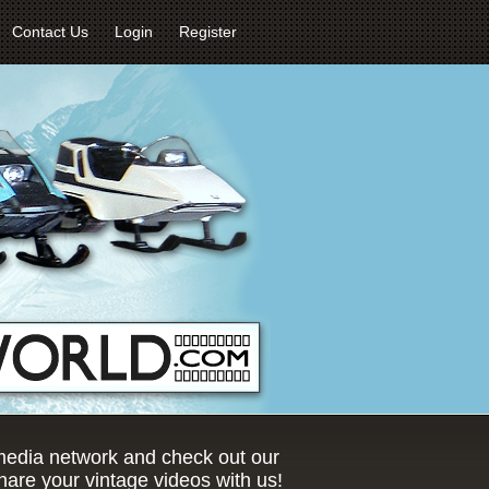
Contact Us
Login
Register
 media network and check out our
are your vintage videos with us!