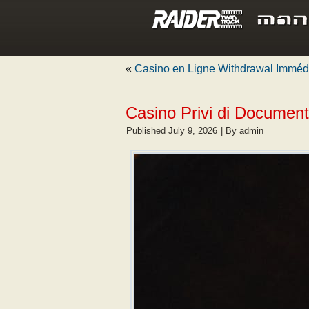
«
Casino en Ligne Withdrawal Immédia
Casino Privi di Document
Published
July 9, 2026
|
By
admin