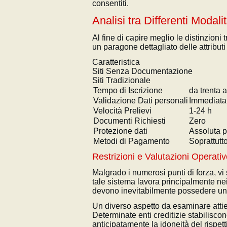
consentiti.
Analisi tra Differenti Modali
Al fine di capire meglio le distinzioni 
un paragone dettagliato delle attributi
Caratteristica
Siti Senza Documentazione
Siti Tradizionale
Tempo di Iscrizione
da trenta 
Validazione Dati personali
Immediata 
Velocità Prelievi
1-24 h
Documenti Richiesti
Zero
Protezione dati
Assoluta p
Metodi di Pagamento
Soprattutto
Restrizioni e Valutazioni Operati
Malgrado i numerosi punti di forza, vi 
tale sistema lavora principalmente nei p
devono inevitabilmente possedere un c
Un diverso aspetto da esaminare attiene
Determinate enti creditizie stabilisco
anticipatamente la idoneità del rispet