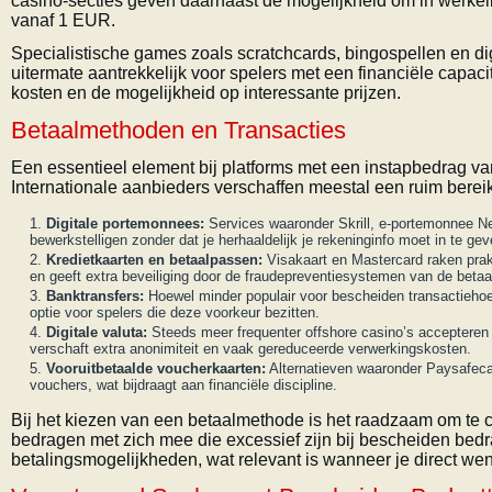
casino-secties geven daarnaast de mogelijkheid om in werkeli
vanaf 1 EUR.
Specialistische games zoals scratchcards, bingospellen en d
uitermate aantrekkelijk voor spelers met een financiële capa
kosten en de mogelijkheid op interessante prijzen.
Betaalmethoden en Transacties
Een essentieel element bij platforms met een instapbedrag va
Internationale aanbieders verschaffen meestal een ruim bere
Digitale portemonnees:
Services waaronder Skrill, e-portemonnee Nete
bewerkstelligen zonder dat je herhaaldelijk je rekeninginfo moet in te g
Kredietkaarten en betaalpassen:
Visakaart en Mastercard raken prakt
en geeft extra beveiliging door de fraudepreventiesystemen van de betaa
Banktransfers:
Hoewel minder populair voor bescheiden transactiehoev
optie voor spelers die deze voorkeur bezitten.
Digitale valuta:
Steeds meer frequenter offshore casino’s accepteren
verschaft extra anonimiteit en vaak gereduceerde verwerkingskosten.
Vooruitbetaalde voucherkaarten:
Alternatieven waaronder Paysafeca
vouchers, wat bijdraagt aan financiële discipline.
Bij het kiezen van een betaalmethode is het raadzaam om te
bedragen met zich mee die excessief zijn bij bescheiden bedr
betalingsmogelijkheden, wat relevant is wanneer je direct wens