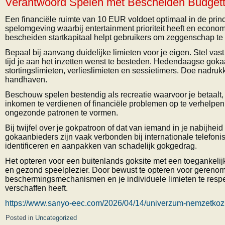
Verantwoord Spelen met Bescheiden Budget
Een financiële ruimte van 10 EUR voldoet optimaal in de prin
spelomgeving waarbij entertainment prioriteit heeft en eco
bescheiden startkapitaal helpt gebruikers om zeggenschap te
Bepaal bij aanvang duidelijke limieten voor je eigen. Stel vas
tijd je aan het inzetten wenst te besteden. Hedendaagse gok
stortingslimieten, verlieslimieten en sessietimers. Doe nadr
handhaven.
Beschouw spelen bestendig als recreatie waarvoor je betaalt,
inkomen te verdienen of financiële problemen op te verhelpen. 
ongezonde patronen te vormen.
Bij twijfel over je gokpatroon of dat van iemand in je nabijhei
gokaanbieders zijn vaak verbonden bij internationale telefon
identificeren en aanpakken van schadelijk gokgedrag.
Het opteren voor een buitenlands goksite met een toegankel
en gezond speelplezier. Door bewust te opteren voor gerenom
beschermingsmechanismen en je individuele limieten te respe
verschaffen heeft.
https://www.sanyo-eec.com/2026/04/14/univerzum-nemzetkozi-v
Posted in
Uncategorized