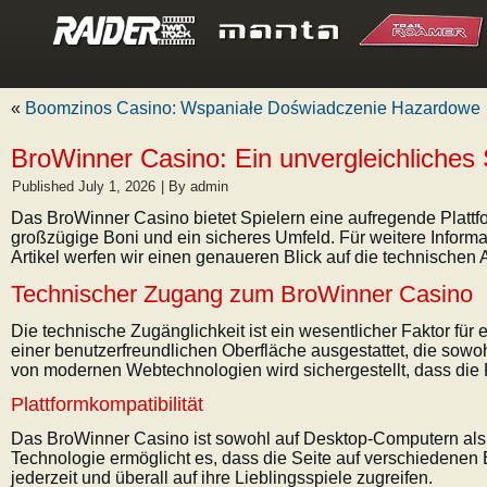
«
Boomzinos Casino: Wspaniałe Doświadczenie Hazardowe
BroWinner Casino: Ein unvergleichliches 
Published
July 1, 2026
|
By
admin
Das BroWinner Casino bietet Spielern eine aufregende Plattfo
großzügige Boni und ein sicheres Umfeld. Für weitere Infor
Artikel werfen wir einen genaueren Blick auf die technisch
Technischer Zugang zum BroWinner Casino
Die technische Zugänglichkeit ist ein wesentlicher Faktor für 
einer benutzerfreundlichen Oberfläche ausgestattet, die sowoh
von modernen Webtechnologien wird sichergestellt, dass die Pl
Plattformkompatibilität
Das BroWinner Casino ist sowohl auf Desktop-Computern als
Technologie ermöglicht es, dass die Seite auf verschiedenen 
jederzeit und überall auf ihre Lieblingsspiele zugreifen.