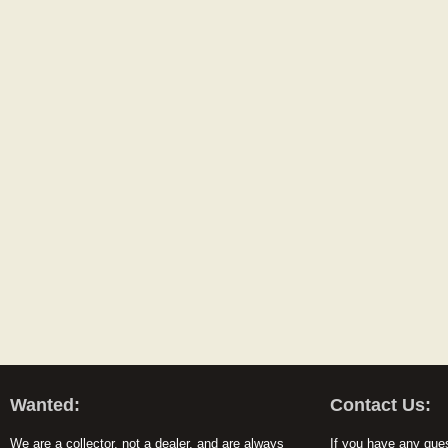
Wanted:
Contact Us:
We are a collector, not a dealer, and are always
If you have any que