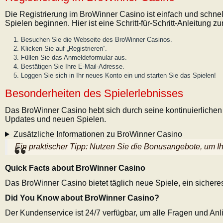
Die Registrierung im BroWinner Casino ist einfach und schnel
Spielen beginnen. Hier ist eine Schritt-für-Schritt-Anleitung zu
Besuchen Sie die Webseite des BroWinner Casinos.
Klicken Sie auf „Registrieren“.
Füllen Sie das Anmeldeformular aus.
Bestätigen Sie Ihre E-Mail-Adresse.
Loggen Sie sich in Ihr neues Konto ein und starten Sie das Spielen!
Besonderheiten des Spielerlebnisses
Das BroWinner Casino hebt sich durch seine kontinuierlichen
Updates und neuen Spielen.
Zusätzliche Informationen zu BroWinner Casino
Ein praktischer Tipp: Nutzen Sie die Bonusangebote, um 
Quick Facts about BroWinner Casino
Das BroWinner Casino bietet täglich neue Spiele, ein sicher
Did You Know about BroWinner Casino?
Der Kundenservice ist 24/7 verfügbar, um alle Fragen und Anli