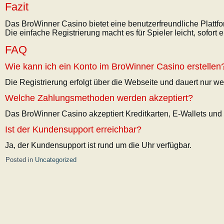
Fazit
Das BroWinner Casino bietet eine benutzerfreundliche Plattfo
Die einfache Registrierung macht es für Spieler leicht, sofo
FAQ
Wie kann ich ein Konto im BroWinner Casino erstellen
Die Registrierung erfolgt über die Webseite und dauert nur w
Welche Zahlungsmethoden werden akzeptiert?
Das BroWinner Casino akzeptiert Kreditkarten, E-Wallets un
Ist der Kundensupport erreichbar?
Ja, der Kundensupport ist rund um die Uhr verfügbar.
Posted in
Uncategorized