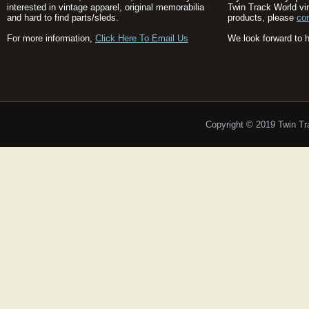
interested in vintage apparel, original memorabilia
Twin Track World vi
and hard to find parts/sleds.
products, please
co
For more information,
Click Here To Email Us
We look forward to 
Copyright © 2019 Twin T