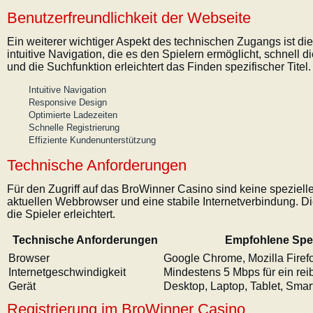
Benutzerfreundlichkeit der Webseite
Ein weiterer wichtiger Aspekt des technischen Zugangs ist di
intuitive Navigation, die es den Spielern ermöglicht, schnell d
und die Suchfunktion erleichtert das Finden spezifischer Titel.
Intuitive Navigation
Responsive Design
Optimierte Ladezeiten
Schnelle Registrierung
Effiziente Kundenunterstützung
Technische Anforderungen
Für den Zugriff auf das BroWinner Casino sind keine speziellen
aktuellen Webbrowser und eine stabile Internetverbindung. Di
die Spieler erleichtert.
Technische Anforderungen
Empfohlene Spez
Browser
Google Chrome, Mozilla Firefo
Internetgeschwindigkeit
Mindestens 5 Mbps für ein rei
Gerät
Desktop, Laptop, Tablet, Sma
Registrierung im BroWinner Casino