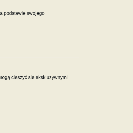
na podstawie swojego
 mogą cieszyć się ekskluzywnymi