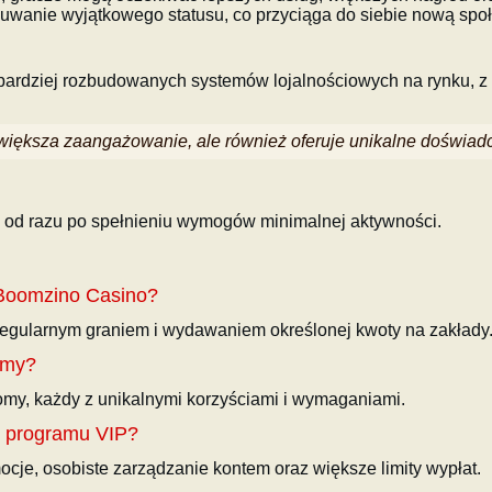
wanie wyjątkowego statusu, co przyciąga do siebie nową społ
bardziej rozbudowanych systemów lojalnościowych na rynku, z 
zwiększa zaangażowanie, ale również oferuje unikalne doświadc
y od razu po spełnieniu wymogów minimalnej aktywności.
 Boomzino Casino?
regularnym graniem i wydawaniem określonej kwoty na zakłady
omy?
omy, każdy z unikalnymi korzyściami i wymaganiami.
do programu VIP?
cje, osobiste zarządzanie kontem oraz większe limity wypłat.