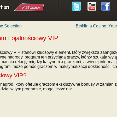
me Selection
BetNinja Casino: Your
am Lojalnościowy VIP
ciowy VIP stanowi kluczowy element, który zwiększa zaangażow
zywne nagrody, program ten przyciąga graczy, którzy szukają w
acnia relację między kasynem a graczami, a więcej informacji
program, może pomóc graczom w maksymalizacji dokładności ich 
ściowy VIP?
nagród, który oferuje graczom ekskluzywne bonusy w zamian za 
 udział w tym programie, mogą liczyć na: