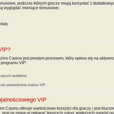
onusowe, podczas których gracze mogą korzystać z dodatkowy
ogą wyglądać miesiące bonusowe:
płaty
VIP?
no Casino jest prostym procesem, który opiera się na aktywn
o programu VIP:
czących wydatków.
celu potwierdzenia statusu VIP.
jalnościowego VIP
o Casino oferuje wartościowe korzyści dla graczy i jest klu
, gracze mogą oczekiwać lepszych usług, większych nagród or