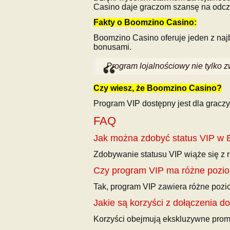
Casino daje graczom szansę na odczu
Fakty o Boomzino Casino:
Boomzino Casino oferuje jeden z naj
bonusami.
„Program lojalnościowy nie tylko 
Czy wiesz, że Boomzino Casino?
Program VIP dostępny jest dla gracz
FAQ
Jak można zdobyć status VIP w
Zdobywanie statusu VIP wiąże się z 
Czy program VIP ma różne pozi
Tak, program VIP zawiera różne pozi
Jakie są korzyści z dołączenia 
Korzyści obejmują ekskluzywne promo