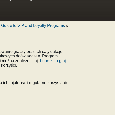
 Guide to VIP and Loyalty Programs
»
anie graczy oraz ich satysfakcję.
yjątkowych doświadczeń. Program
 można znaleźć tutaj:
boomzino graj
korzyści.
ich lojalność i regularne korzystanie