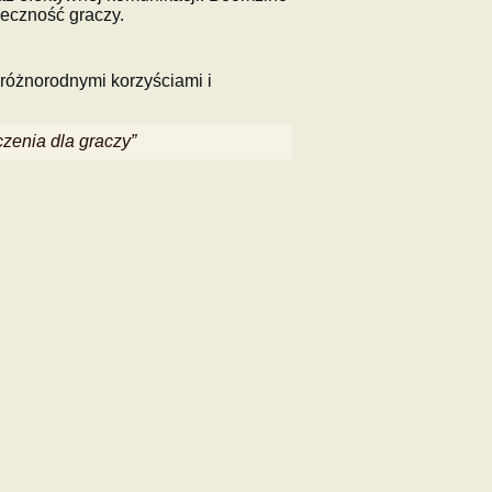
eczność graczy.
różnorodnymi korzyściami i
zenia dla graczy”
.