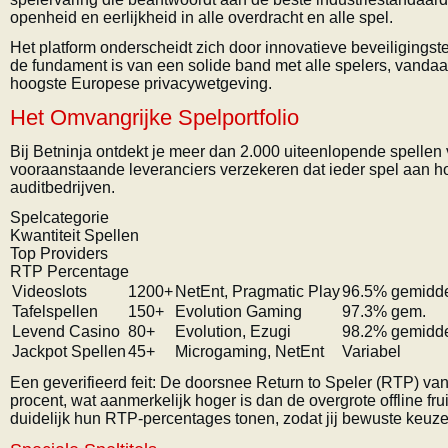
openheid en eerlijkheid in alle overdracht en alle spel.
Het platform onderscheidt zich door innovatieve beveiliging
de fundament is van een solide band met alle spelers, vandaa
hoogste Europese privacywetgeving.
Het Omvangrijke Spelportfolio
Bij Betninja ontdekt je meer dan 2.000 uiteenlopende spelle
vooraanstaande leveranciers verzekeren dat ieder spel aan ho
auditbedrijven.
Spelcategorie
Kwantiteit Spellen
Top Providers
RTP Percentage
Videoslots
1200+
NetEnt, Pragmatic Play
96.5% gemidd
Tafelspellen
150+
Evolution Gaming
97.3% gem.
Levend Casino
80+
Evolution, Ezugi
98.2% gemidd
Jackpot Spellen
45+
Microgaming, NetEnt
Variabel
Een geverifieerd feit: De doorsnee Return to Speler (RTP) va
procent, wat aanmerkelijk hoger is dan de overgrote offline fru
duidelijk hun RTP-percentages tonen, zodat jij bewuste keuze