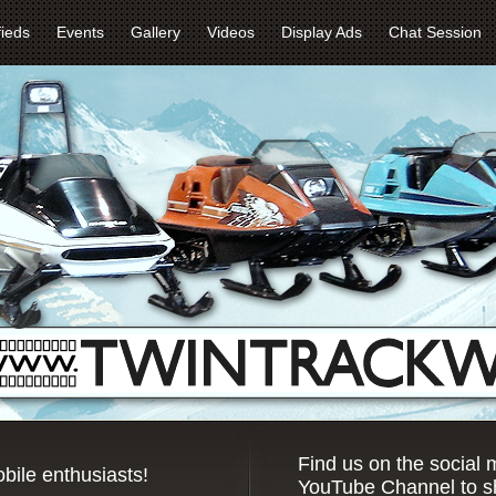
fieds
Events
Gallery
Videos
Display Ads
Chat Session
Find us on the social
bile enthusiasts!
YouTube Channel to sh