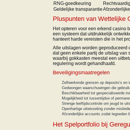
RNG-goedkeuring
Rechtvaardig
Geldelijke transparantie
Afzonderlijk
Pluspunten van Wettelijke 
Het opteren voor een erkend casino bie
een systeem dat uitdrukkelijk ontwikk
hanteert harde vereisten die in het prof
Alle uitslagen worden geproduceerd d
dat geen enkele partij de uitslag van
waarbij gokkasten meestal een uitbeta
regulering wordt gehandhaafd.
Beveiligingsmaatregelen
Zelfwerkende grenzen op deposito’s en 
Gedwongen waarschuwingen die gebruiker
Beschikbaarheid tot gespecialiseerde in
Mogelijkheid tot tussentijdse of permanent
Strenge leeftijdscontrole om jeugd te uits
Openhartige uitwisseling zonder misleid
Afzonderlijke accounts zodat tegoeden bev
Het Spelportfolio bij Gereg