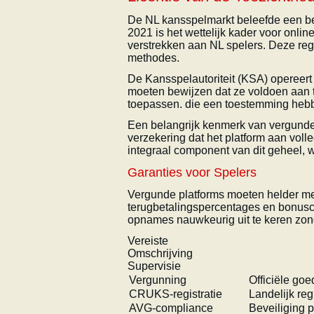
De NL kansspelmarkt beleefde een bel
2021 is het wettelijk kader voor onl
verstrekken aan NL spelers. Deze reg
methodes.
De Kansspelautoriteit (KSA) opereert 
moeten bewijzen dat ze voldoen aan 
toepassen. die een toestemming hebb
Een belangrijk kenmerk van vergunde 
verzekering dat het platform aan voll
integraal component van dit geheel, w
Garanties voor Spelers
Vergunde platforms moeten helder m
terugbetalingspercentages en bonusco
opnames nauwkeurig uit te keren zond
Vereiste
Omschrijving
Supervisie
Vergunning
Officiële go
CRUKS-registratie
Landelijk re
AVG-compliance
Beveiliging p