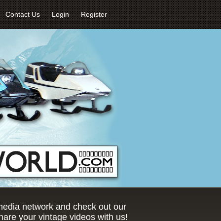
Contact Us
Login
Register
 media network and check out our
are your vintage videos with us!