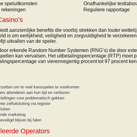
e speluitkomsten
Onafhankelijke testlabor
e rekeningen
Reguliere rapportage
Casino’s
dt aanzienlijke benefits die voorbij strekken dan louter wetteli
eld is om eerlijkheid, veiligheid en zorgvuldigheid te verzeker
ijt uitvallen van de speler.
oor erkende Random Number Systemen (RNG’s) die door externe i
 spellen kan vervalsen. Het uitbetalingspercentage (RTP) moet 
lingspercentage van vierennegentig procent tot 97 procent kenn
inzetten om te veel kansspelen te voorkomen
s attenderen aan hun tijd en verliezen
stellingen voor problematisch gokken
e zelfuitsluiting via register
luiten
ende marketing
eiligd blijven bij falen
uleerde Operators