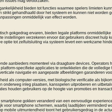
igen issues mag veroorzaken.
gankelijkheid bieden tot functies waarmee spelers limieten kun
n strikt gehandhaafd door het systeem en kunnen niet worden
aanpassingen onmiddellijk van effect worden.
isch gokgedrag ervaren, bieden legale platforms onmiddellijke
e instellingen verzekeren ervoor dat gebruikers discreet hulp 
optie tot zelfuitsluiting via systeem levert een werkzame hind
ende aanbieders momenteel via draagbare devices. Operators 
platform-specifieke applicaties te ontwikkelen die de volledige 
 verticale navigatie en aangepaste afbeeldingen garanderen vo
igheid als computer-versies, met biologische verificatie als bi
n onderweg inleg plaatsen, kansspelen uitproberen en uitbetal
caties houden gebruikers op de hoogte van promoties en transac
t smartphone gokken veranderd van een eenvoudige experience n
lijk voor smartphone schermen, waarbij laadtijden verminderd wo
p mobile uitmuntendheid toont het gebruikersgedrag in de actue