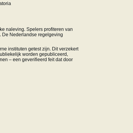
atoria
jke naleving. Spelers profiteren van
en. De Nederlandse regelgeving
nstituten getest zijn. Dit verzekert
publiekelijk worden gepubliceerd,
en – een geverifieerd feit dat door