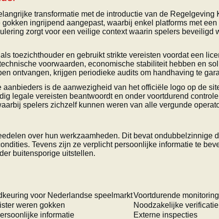
angrijke transformatie met de introductie van de Regelgeving 
ine gokken ingrijpend aangepast, waarbij enkel platforms met e
ulering zorgt voor een veilige context waarin spelers beveilig
als toezichthouder en gebruikt strikte vereisten voordat een lic
technische voorwaarden, economische stabiliteit hebben en so
en ontvangen, krijgen periodieke audits om handhaving te gar
aanbieders is de aanwezigheid van het officiële logo op de sit
edig legale vereisten beantwoordt en onder voortdurend control
aarbij spelers zichzelf kunnen weren van alle vergunde operators
eedelen over hun werkzaamheden. Dit bevat ondubbelzinnige d
ndities. Tevens zijn ze verplicht persoonlijke informatie te b
er buitensporige uitstellen.
edkeuring voor Nederlandse speelmarkt
Voortdurende monitoring
gister weren gokken
Noodzakelijke verificatie 
ersoonlijke informatie
Externe inspecties