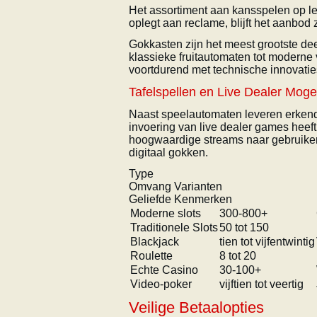
Het assortiment aan kansspelen op le
oplegt aan reclame, blijft het aanbod
Gokkasten zijn het meest grootste dee
klassieke fruitautomaten tot moderne
voortdurend met technische innovatie
Tafelspellen en Live Dealer Moge
Naast speelautomaten leveren erkend
invoering van live dealer games heef
hoogwaardige streams naar gebruiker
digitaal gokken.
Type
Omvang Varianten
Geliefde Kenmerken
Moderne slots
300-800+
Traditionele Slots
50 tot 150
Blackjack
tien tot vijfentwintig
Roulette
8 tot 20
Echte Casino
30-100+
Video-poker
vijftien tot veertig
Veilige Betaalopties