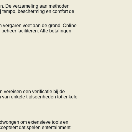
den. De verzameling aan methoden
bij tempo, bescherming en comfort de
en vergaren voet aan de grond. Online
 beheer faciliteren. Alle betalingen
 vereisen een verificatie bij de
n van enkele tijdseenheden tot enkele
gedwongen om extensieve tools en
cepteert dat spelen entertainment