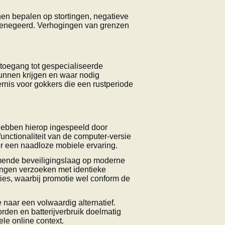
nen bepalen op stortingen, negatieve
 genegeerd. Verhogingen van grenzen
 toegang tot gespecialiseerde
kunnen krijgen en waar nodig
ernis voor gokkers die een rustperiode
hebben hierop ingespeeld door
functionaliteit van de computer-versie
or een naadloze mobiele ervaring.
jkomende beveiligingslaag op moderne
ingen verzoeken met identieke
ties, waarbij promotie wel conform de
aar een volwaardig alternatief.
rden en batterijverbruik doelmatig
le online context.