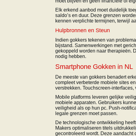
moet blijven en geen financiële of e
Elk erkend aanbod moet duidelijk toe
saldo’s en duur. Deze grenzen worde
kennen verplichte termijnen, terwijl 
Hulpbronnen en Steun
Indien gokkers tekenen van problemat
bijstand. Samenwerkingen met gericht
gekoppeld worden naar therapieën. De 
nodig hebben.
Smartphone Gokken in NL
De meeste van gokkers benadert erk
compleet verbeterde mobiele sites en 
verstrekken. Touchscreen-interfaces,
Mobile platforms leveren gelijke veil
mobiele apparaten. Gebruikers kunne
veiligheid als op hun pc. Push-notifi
legale grenzen moet passen.
De technologische ontwikkeling heef
Makers optimaliseren titels uitdrukke
gecontroleerd wordt. Deze aandacht o