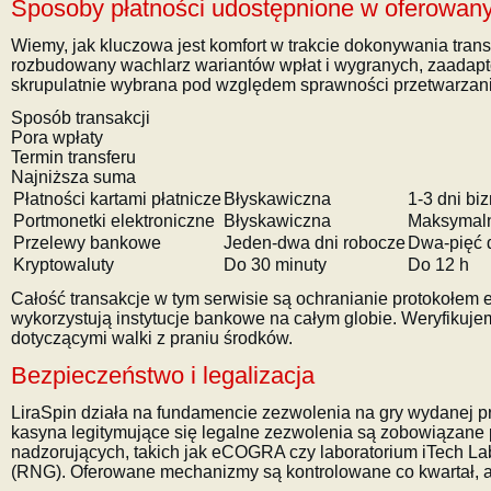
Sposoby płatności udostępnione w oferowany
Wiemy, jak kluczowa jest komfort w trakcie dokonywania tran
rozbudowany wachlarz wariantów wpłat i wygranych, zaadap
skrupulatnie wybrana pod względem sprawności przetwarzan
Sposób transakcji
Pora wpłaty
Termin transferu
Najniższa suma
Płatności kartami płatnicze
Błyskawiczna
1-3 dni b
Portmonetki elektroniczne
Błyskawiczna
Maksymaln
Przelewy bankowe
Jeden-dwa dni robocze
Dwa-pięć 
Kryptowaluty
Do 30 minuty
Do 12 h
Całość transakcje w tym serwisie są ochranianie protokołem 
wykorzystują instytucje bankowe na całym globie. Weryfikuj
dotyczącymi walki z praniu środków.
Bezpieczeństwo i legalizacja
LiraSpin działa na fundamencie zezwolenia na gry wydanej prz
kasyna legitymujące się legalne zezwolenia są zobowiązane 
nadzorujących, takich jak eCOGRA czy laboratorium iTech 
(RNG). Oferowane mechanizmy są kontrolowane co kwartał, 