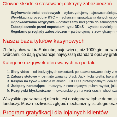
Główne składniki stosowanej doktryny zabezpieczeń
Szyfrowanie treści osobowych
– wykorzystujemy najnowocześniejsze
Weryfikacja procedury KYC
– mechanizm sprawdzania danych osobow
Odpowiedzialna rozgrywka
– dostarczamy narzędzia do samoograni
Zabezpieczenie przed napaściami typu DDoS
– wysoko rozwinięte 
Regularne przeglądy zabezpieczeń
– partnerujemy z zewnętrznymi 
Nasza baza tytułów kasynowych
Zbiór tytułów w LiraSpin obejmuje więcej niż 1000 gier od w
twórcami, co dają gwarancję najwyższą standard oprawy graf
Kategorie rozgrywek oferowanych na portalu
Sloty video
– od tradycyjnych owocówek po zaawansowane sloty z m
Zabawy stołowe
– rozmaite warianty Black Jack, koła ruletki, bakar
Kasyno na żywo
– relacje w jakości Full HD z profesjonalnymi deale
Jackpoty narastające
– maszyny z narastającymi pulami wypłat, jak
Rozgrywki błyskawiczne
– nowatorskie gry na wzór crash, wheel sz
Wszystkie gra w naszej ofercie jest dostępna w trybie demo,
funduszy. Masz możliwość zgłębić mechanizmy, strategie oraz p
Program gratyfikacji dla lojalnych klientów